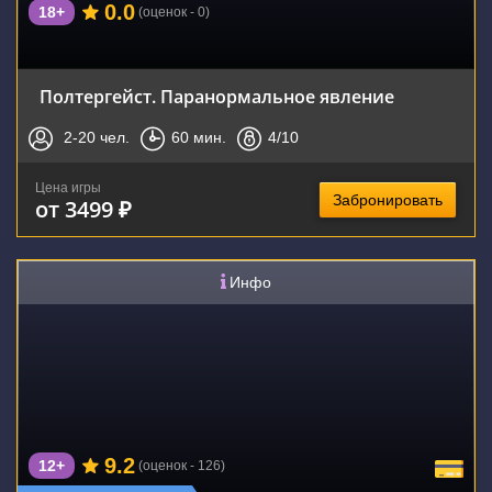
0.0
18+
(оценок - 0)
Полтергейст. Паранормальное явление
2-20
чел.
60
мин.
4
/10
Цена игры
Забронировать
от 3499 ₽
Инфо
9.2
12+
(оценок - 126)