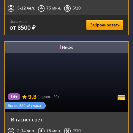
3-12
чел.
75
мин.
5
/10
Цена игры
Забронировать
от 8500 ₽
Инфо
9.8
14+
(оценок - 20)
Более 350 м² ужаса
И гаснет свет
2-14
чел.
75
мин.
2
/10