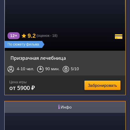
9.2
12+
(оценок - 18)
По сюжету фильма
Призрачная лечебница
4-10
чел.
90
мин.
5
/10
Цена игры
Забронировать
от 5900 ₽
Инфо