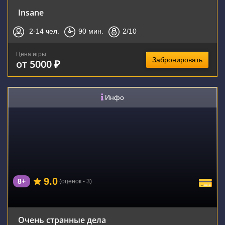
Insane
2-14
чел.
90
мин.
2
/10
Цена игры
Забронировать
от 5000 ₽
Инфо
9.0
8+
(оценок - 3)
Очень странные дела