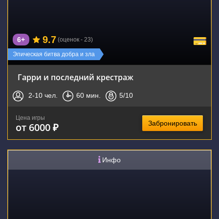
9.7
6+
(оценок - 23)
Эпическая битва добра и зла
Гарри и последний крестраж
2-10
чел.
60
мин.
5
/10
Цена игры
Забронировать
от 6000 ₽
Инфо