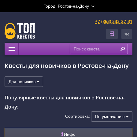
Город:
Ростов-на-Дону
+7 (863) 333-27-31
Квесты
Квесты для новичков в Ростове-на-Дону
Расписание
Рейтинги
Для новичков
На карте
Популярные квесты для новичков в Ростове-на-
Сертификаты
Дону:
Сортировка:
По умолчанию
Инфо