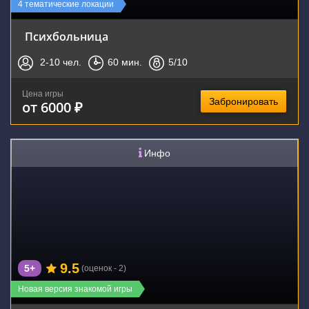
4 тематические локации
Психбольница
2-10
чел.
60
мин.
5
/10
Цена игры
Забронировать
от 6000 ₽
Инфо
9.5
5+
(оценок - 2)
Новая версия знакомой игры