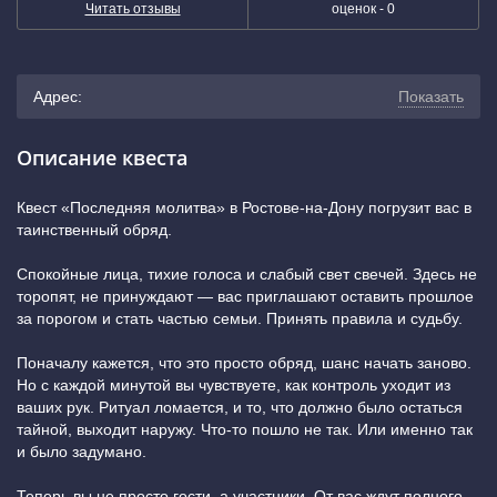
Читать отзывы
оценок -
0
Адрес:
Показать
г. Ростов-на-Дону, Стадионная улица, 9 (место встречи
Описание квеста
– у ворот на Стадионной улице)
(показать на карте)
Квест «Последняя молитва» в Ростове-на-Дону погрузит вас в
таинственный обряд.
+7 (863) 333-27-31
Спокойные лица, тихие голоса и слабый свет свечей. Здесь не
торопят, не принуждают — вас приглашают оставить прошлое
за порогом и стать частью семьи. Принять правила и судьбу.
Поначалу кажется, что это просто обряд, шанс начать заново.
Но с каждой минутой вы чувствуете, как контроль уходит из
ваших рук. Ритуал ломается, и то, что должно было остаться
тайной, выходит наружу. Что-то пошло не так. Или именно так
и было задумано.
Теперь вы не просто гости, а участники. От вас ждут полного