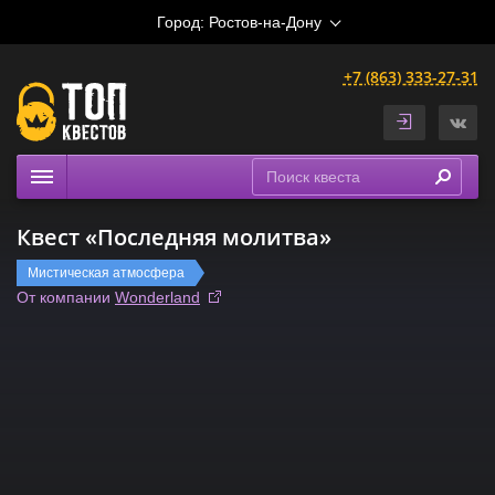
Город:
Ростов-на-Дону
+7 (863) 333-27-31
Квесты
Квест «Последняя молитва»
Расписание
Мистическая атмосфера
Рейтинги
От компании
Wonderland
На карте
Сертификаты