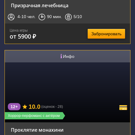
Призрачная лечебница
4-10
чел.
90
мин.
5
/10
Цена игры
Забронировать
от 5900 ₽
Инфо
10.0
12+
(оценок - 28)
Хоррор-перфоманс с актёром
Проклятие монахини