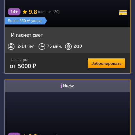
9.8
14+
(оценок - 20)
Более 350 м² ужаса
И гаснет свет
2-14
чел.
75
мин.
2
/10
Цена игры
Забронировать
от 5000 ₽
Инфо