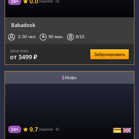
0.0
18+
(оценок - 0)
Babadook
2-30
чел.
90
мин.
8
/10
Цена игры
Забронировать
от 3499 ₽
Инфо
9.7
14+
(оценок - 6)