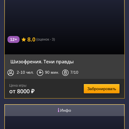
8.0
12+
(оценок - 3)
Шизофрения. Тени правды
2-10
чел.
90
мин.
7
/10
Цена игры
Забронировать
от 8000 ₽
Инфо