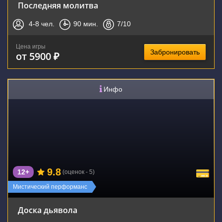
Последняя молитва
4-8
чел.
90
мин.
7
/10
Цена игры
Забронировать
от 5900 ₽
Инфо
9.8
12+
(оценок - 5)
Мистический перформанс
Доска дьявола