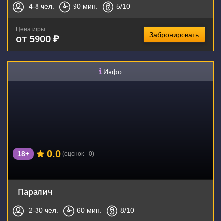
4-8
чел.
90
мин.
5
/10
Цена игры
Забронировать
от 5900 ₽
Инфо
0.0
18+
(оценок - 0)
Паралич
2-30
чел.
60
мин.
8
/10