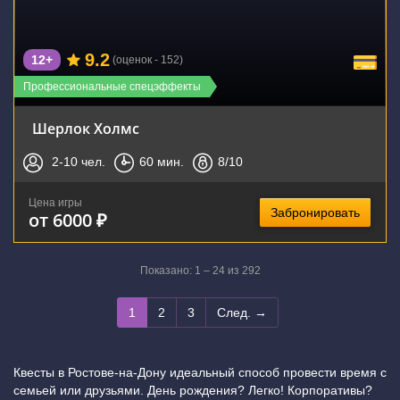
9.2
12+
(оценок - 152)
Профессиональные спецэффекты
Шерлок Холмс
2-10
чел.
60
мин.
8
/10
Цена игры
Забронировать
от 6000 ₽
Показано: 1 – 24 из 292
1
2
3
След. →
Квесты в Ростове-на-Дону идеальный способ провести время с
семьей или друзьями. День рождения? Легко! Корпоративы?