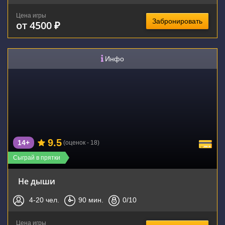
Цена игры
Забронировать
от 4500 ₽
Инфо
9.5
14+
(оценок - 18)
Сыграй в прятки
Не дыши
4-20
чел.
90
мин.
0
/10
Цена игры