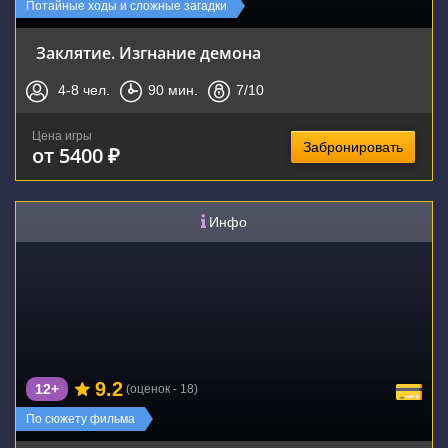
Потайные ходы и сложные загадки
Заклятие. Изгнание демона
4-8
чел.
90
мин.
7
/10
Цена игры
Забронировать
от 5400 ₽
Инфо
9.2
12+
(оценок - 18)
По сюжету фильма