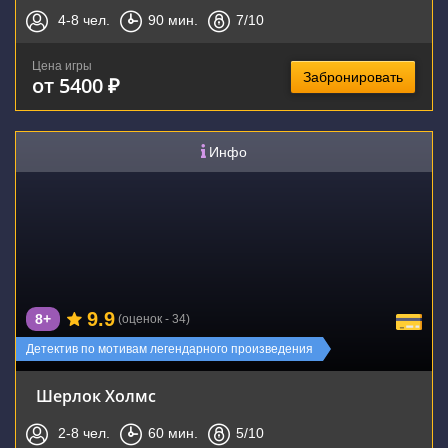
4-8
чел.
90
мин.
7
/10
Цена игры
Забронировать
от 5400 ₽
Инфо
9.9
8+
(оценок - 34)
Детектив по мотивам легендарного произведения
Шерлок Холмс
2-8
чел.
60
мин.
5
/10