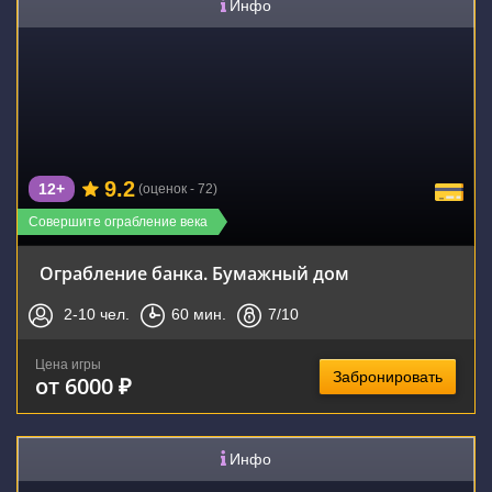
Инфо
9.2
12+
(оценок - 72)
Совершите ограбление века
Ограбление банка. Бумажный дом
2-10
чел.
60
мин.
7
/10
Цена игры
Забронировать
от 6000 ₽
Инфо